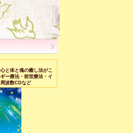
た心と体と魂の癒し法がこ
ルギー療法・前世療法・イ
周波数CDなど